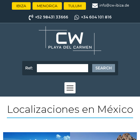
IBIZA
MENORCA
TULUM
+52 98431 33666
+34 604 101 816
Ref:
Localizaciones en México