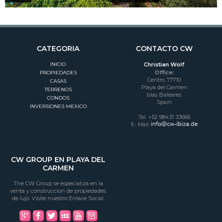
CATEGORIA
CONTACTO CW
INICIO
Christian Wolf
Office:
PROPIEDADES
Centro, 77710
CASAS
Playa del Carmen
TERRENOS
Islas Baleares
CONDOS
Spain
INVERSIONES MEXICO
Tel. +52 98431 33666
E- Mail:
CW GROUP EN PLAYA DEL
CARMEN
The CW Group se especializa en la
venta y construccion de propiedades
de lujo. Visite nuestro Enlace Social.