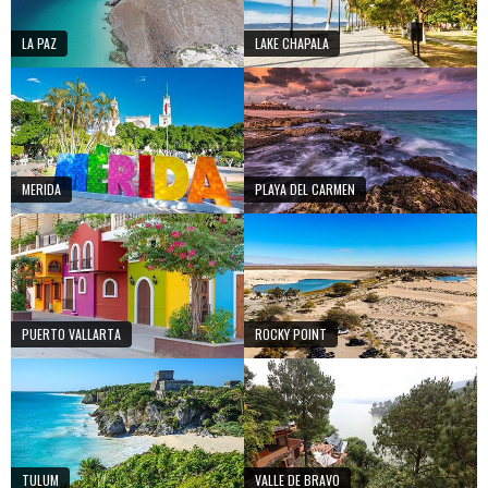
LA PAZ
LAKE CHAPALA
MERIDA
PLAYA DEL CARMEN
PUERTO VALLARTA
ROCKY POINT
TULUM
VALLE DE BRAVO