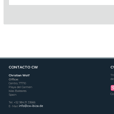
CONTACTO CW
C
Th
Christian Wolf
de
Office:
Centro, 77710
Playa del Carmen
Islas Baleares
Co
Spain
Tel. +52 98431 33666
E- Mail: