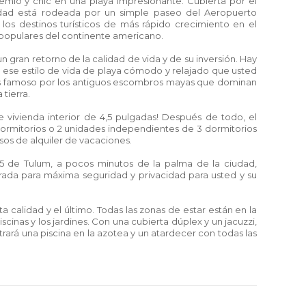
mio y chic en una playa impresionante. Cubierta por el
iudad está rodeada por un simple paseo del Aeropuerto
 los destinos turísticos de más rápido crecimiento en el
 populares del continente americano.
 gran retorno de la calidad de vida y de su inversión. Hay
 ese estilo de vida de playa cómodo y relajado que usted
vo es famoso por los antiguos escombros mayas que dominan
tierra.
e vivienda interior de 4,5 pulgadas! Después de todo, el
ormitorios o 2 unidades independientes de 3 dormitorios
sos de alquiler de vacaciones.
15 de Tulum, a pocos minutos de la palma de la ciudad,
rada para máxima seguridad y privacidad para usted y su
a calidad y el último. Todas las zonas de estar están en la
cinas y los jardines. Con una cubierta dúplex y un jacuzzi,
strará una piscina en la azotea y un atardecer con todas las