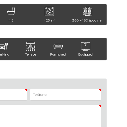
4.5
425m²
360 + 160 (poolm²
arking
Terrace
Furnished
Equipped