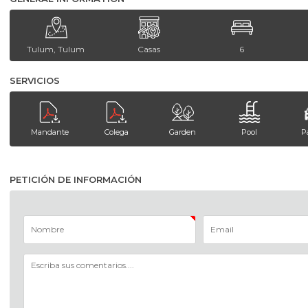
Tulum, Tulum
Casas
6
SERVICIOS
Mandante
Colega
Garden
Pool
P
PETICIÓN DE INFORMACIÓN