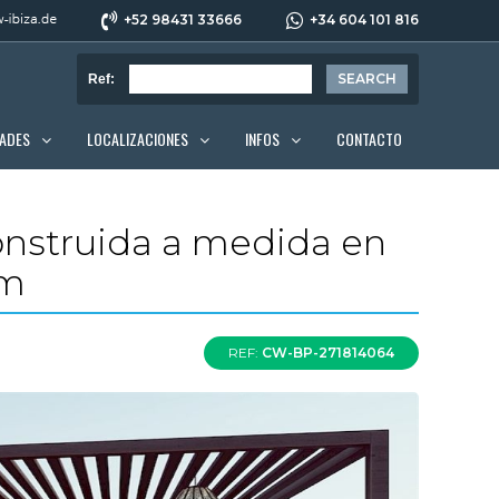
+52 98431 33666
+34 604 101 816
Ref:
DADES
LOCALIZACIONES
INFOS
CONTACTO
 construida a medida en
um
REF:
CW-BP-271814064