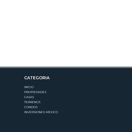
CATEGORIA
INICIO
PROPIEDADES
CASAS
TERRENOS
CONDOS
INVERSIONES MEXICO