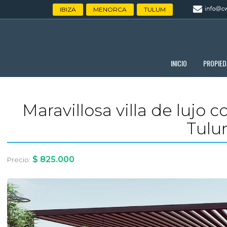
IBIZA
MENORCA
TULUM
PROPIE
INICIO
Maravillosa villa de lujo
Tul
$ 825.000
Precio: