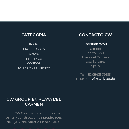
CATEGORIA
CONTACTO CW
INICIO
Christian Wolf
Office:
PROPIEDADES
Centro, 77710
CASAS
Playa del Carmen
TERRENOS
Islas Baleares
CONDOS
Spain
INVERSIONES MEXICO
Tel. +52 98431 33666
E- Mail:
CW GROUP EN PLAYA DEL
CARMEN
The CW Group se especializa en la
venta y construccion de propiedades
de lujo. Visite nuestro Enlace Social.