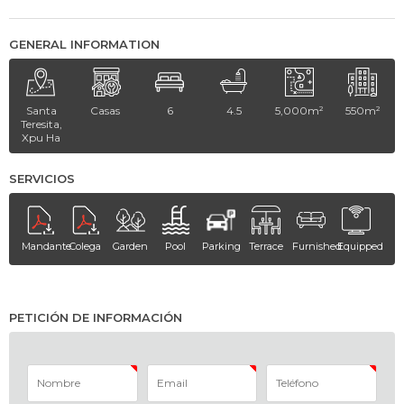
GENERAL INFORMATION
Santa
Casas
6
4.5
5,000m²
550m²
Teresita,
Xpu Ha
SERVICIOS
Mandante
Colega
Garden
Pool
Parking
Terrace
Furnished
Equipped
PETICIÓN DE INFORMACIÓN