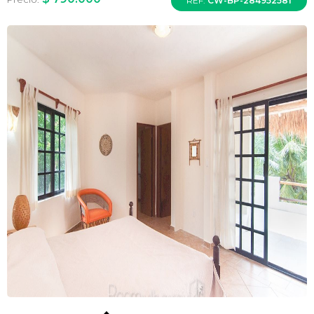
REF:
CW-BP-284952581