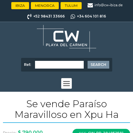
IBIZA
MENORCA
TULUM
+52 98431 33666
+34 604 101 816
Ref:
Se vende Paraíso
Maravilloso en Xpu Ha
$ 790.000
Precio: