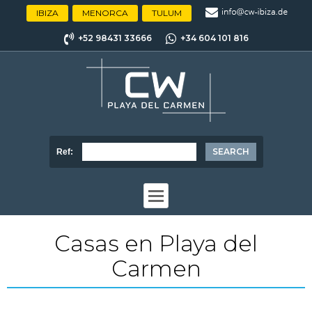
IBIZA
MENORCA
TULUM
+52 98431 33666
+34 604 101 816
Ref:
Casas en Playa del
Carmen