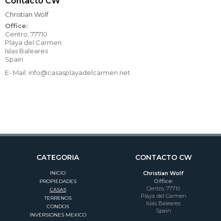
Contacto CW
Christian Wolf
Office:
Centro, 77710
Playa del Carmen
Islas Baleares
Spain
E- Mail: info@casasplayadelcarmen.net
CATEGORIA
CONTACTO CW
INICIO
Christian Wolf
Office:
PROPIEDADES
Centro, 77710
CASAS
Playa del Carmen
TERRENOS
Islas Baleares
CONDOS
Spain
INVERSIONES MEXICO