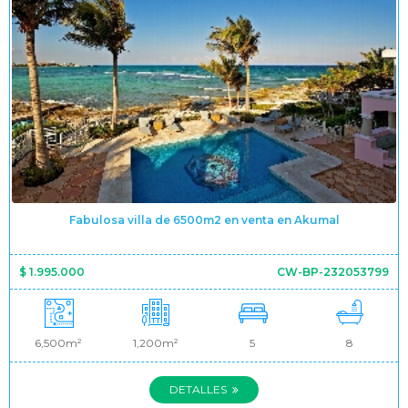
Fabulosa villa de 6500m2 en venta en Akumal
$ 1.995.000
CW-BP-232053799
6,500m²
1,200m²
5
8
DETALLES