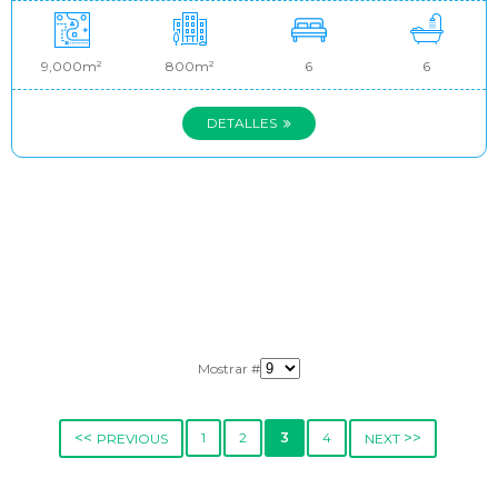
9,000m²
800m²
6
6
DETALLES
Mostrar #
<<
>>
1
2
3
4
PREVIOUS
NEXT