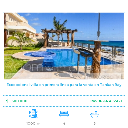
Excepcional villa en primera línea para la venta en Tankah Bay
$ 1.600.000
CW-BP-143835121
1000m²
4
6