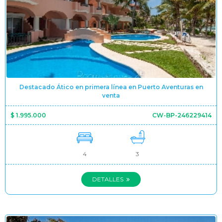
Destacado Ático en primera línea en Puerto Aventuras en
venta
$ 1.995.000
CW-BP-246229414
4
3
DETALLES