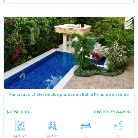
Fantástico chalet de dos plantas en Bahía Príncipe en venta
$ 1.950.000
CW-BP-233742692
1800m²
748m²
6
9