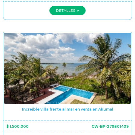
DETALLES
Increíble villa frente al mar en venta en Akumal
$ 1.500.000
CW-BP-279801409