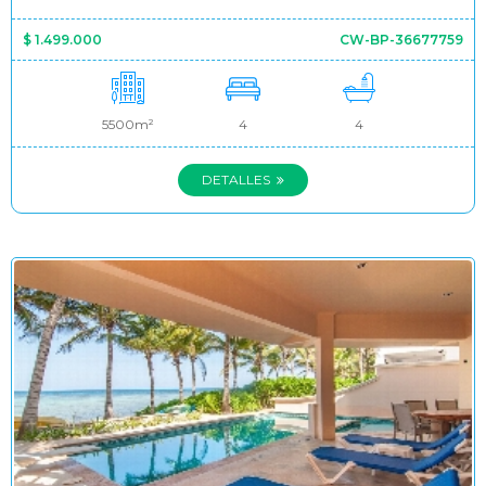
$ 1.499.000
CW-BP-36677759
5500m²
4
4
DETALLES